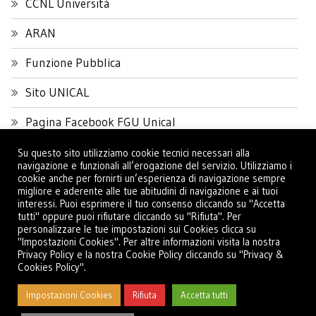
CCNL Università
ARAN
Funzione Pubblica
Sito UNICAL
Pagina Facebook FGU Unical
Su questo sito utilizziamo cookie tecnici necessari alla
navigazione e funzionali all’erogazione del servizio. Utilizziamo i
cookie anche per fornirti un’esperienza di navigazione sempre
migliore e aderente alle tue abitudini di navigazione e ai tuoi
interessi. Puoi esprimere il tuo consenso cliccando su "Accetta
tutti" oppure puoi rifiutare cliccando su "Rifiuta". Per
personalizzare le tue impostazioni sui Cookies clicca su
"Impostazioni Cookies". Per altre informazioni visita la nostra
Privacy Policy e la nostra Cookie Policy cliccando su "Privacy &
Cookies Policy".
Impostazioni Cookies
Rifiuta
Accetta tutti
Total Views:
195.985